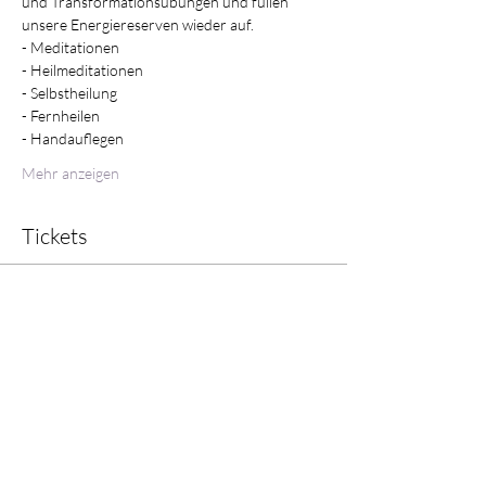
und Transformationsübungen und füllen 
unsere Energiereserven wieder auf. 
- Meditationen
- Heilmeditationen
- Selbstheilung
- Fernheilen
- Handauflegen
Mehr anzeigen
Tickets
Verkauf beendet
Tickettyp
Heilabend
Preis
CHF 40.00