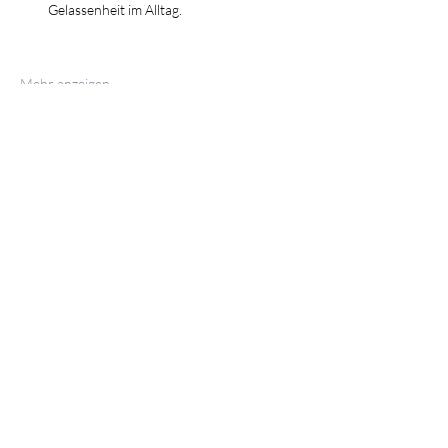
Gelassenheit im Alltag.
Mehr anzeigen
Tickets
Verkauf beendet
Tickettyp
Heilabend
Preis
CHF 40.00